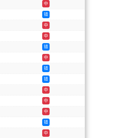
中
错
中
中
错
中
错
错
中
中
中
错
中