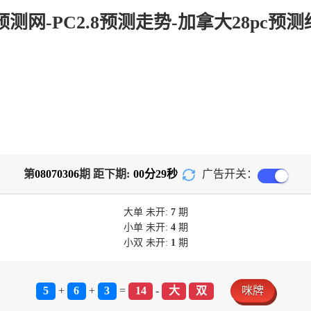
第
08070306
期 距下期:
00
分
28
秒
广告开关：
大单
未开:
7
期
小单
未开:
4
期
小双
未开:
1
期
5
+
6
+
3
=
14
-
大
双
咪牌