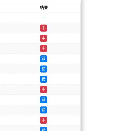
结果
---
中
中
中
错
错
错
中
错
错
中
错