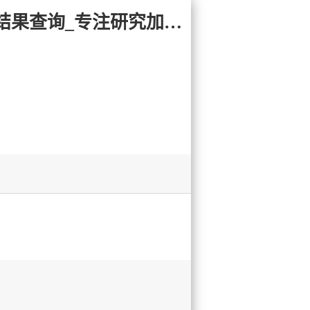
易记地址:28yc.com-jnd预测网-PC2.8预测走势-加拿大28pc预测结果查询_专注研究加拿大预测!