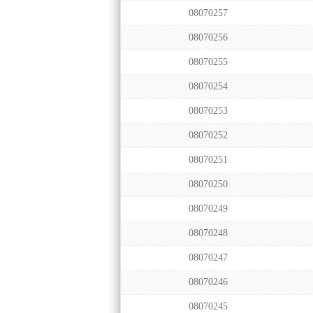
08070257
08070256
08070255
08070254
08070253
08070252
08070251
08070250
08070249
08070248
08070247
08070246
08070245