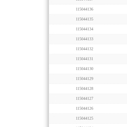
115044136
115044135
115044134
115044133
115044132
115044131
115044130
115044129
115044128
115044127
115044126
115044125