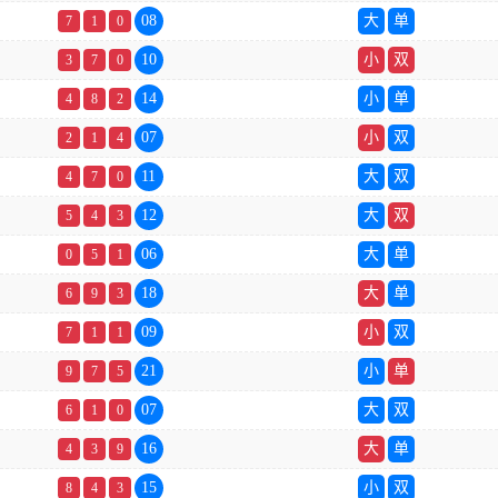
08
大
单
7
1
0
10
小
双
3
7
0
14
小
单
4
8
2
07
小
双
2
1
4
11
大
双
4
7
0
12
大
双
5
4
3
06
大
单
0
5
1
18
大
单
6
9
3
09
小
双
7
1
1
21
小
单
9
7
5
07
大
双
6
1
0
16
大
单
4
3
9
15
小
双
8
4
3