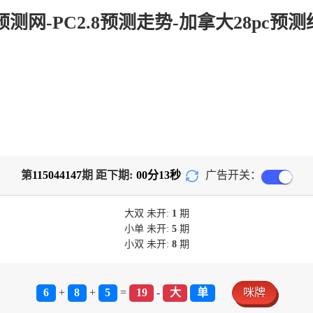
第
115044147
期 距下期:
00
分
12
秒
广告开关：
大双
未开:
1
期
小单
未开:
5
期
小双
未开:
8
期
6
+
8
+
5
=
19
-
大
单
咪牌