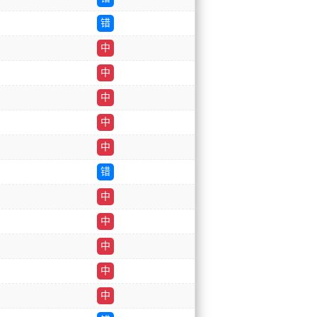
错
中
中
中
中
中
错
中
中
中
中
中