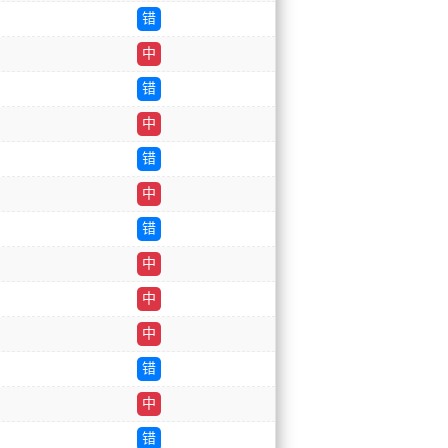
错
中
错
中
错
中
错
中
中
中
错
中
错