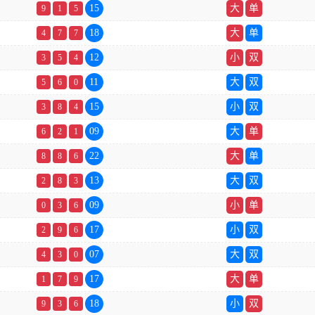
15
大
单
9
1
5
18
大
单
4
7
7
12
小
双
3
5
4
11
大
双
5
6
0
15
小
双
3
8
4
09
大
单
6
2
1
22
大
单
8
8
6
13
大
双
2
8
3
09
小
单
0
3
6
17
小
双
2
9
6
07
大
双
4
3
0
17
大
单
1
7
9
18
小
双
9
3
6