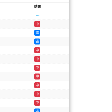
结果
---
中
错
错
中
中
中
中
中
中
中
错