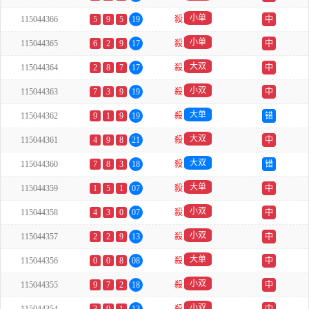
小单
115044366
5
9
5
19
殺
中
小单
115044365
6
2
9
17
殺
中
大双
115044364
2
8
7
17
殺
中
小双
115044363
7
3
9
19
殺
中
大单
115044362
9
1
9
19
殺
错
大双
115044361
4
9
8
21
殺
中
大双
115044360
7
8
3
18
殺
错
大单
115044359
1
5
1
07
殺
中
小双
115044358
4
3
0
07
殺
中
小双
115044357
2
2
9
13
殺
中
大单
115044356
0
0
8
08
殺
中
小双
115044355
9
7
2
18
殺
中
小双