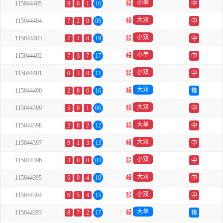
小单
115044405
9
6
1
16
殺
中
大双
115044404
7
2
0
09
殺
中
小双
115044403
7
4
8
19
殺
中
小单
115044402
7
3
7
17
殺
中
小双
115044401
0
3
8
11
殺
中
大双
115044400
2
8
6
16
殺
错
大双
115044399
5
0
1
06
殺
中
大单
115044398
2
8
2
12
殺
中
大双
115044397
9
1
3
13
殺
中
小双
115044396
3
0
0
03
殺
中
大双
115044395
6
0
4
10
殺
中
小双
115044394
6
5
4
15
殺
中
大单
115044393
8
7
2
17
殺
错