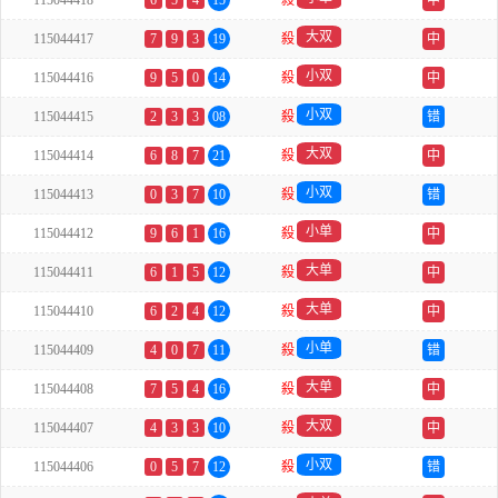
115044418
6
5
4
15
殺
中
大双
115044417
7
9
3
19
殺
中
小双
115044416
9
5
0
14
殺
中
小双
115044415
2
3
3
08
殺
错
大双
115044414
6
8
7
21
殺
中
小双
115044413
0
3
7
10
殺
错
小单
115044412
9
6
1
16
殺
中
大单
115044411
6
1
5
12
殺
中
大单
115044410
6
2
4
12
殺
中
小单
115044409
4
0
7
11
殺
错
大单
115044408
7
5
4
16
殺
中
大双
115044407
4
3
3
10
殺
中
小双
115044406
0
5
7
12
殺
错